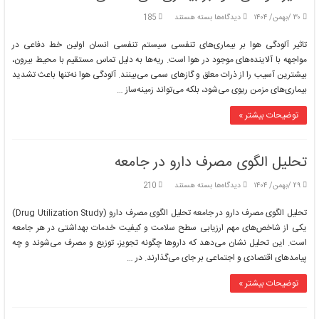
برای
۳۰ /بهمن/ ۱۴۰۴
دیدگاه‌ها
بسته هستند
185
تاثیر
آلودگی
تاثیر آلودگی هوا بر بیماری‌های تنفسی سیستم تنفسی انسان اولین خط دفاعی در
هوا
مواجهه با آلاینده‌های موجود در هوا است. ریه‌ها به دلیل تماس مستقیم با محیط بیرون،
بر
بیشترین آسیب را از ذرات معلق و گازهای سمی می‌بینند. آلودگی هوا نه‌تنها باعث تشدید
بیماری‌های
بیماری‌های مزمن ریوی می‌شود، بلکه می‌تواند زمینه‌ساز …
تنفسی
توضیحات بیشتر »
تحلیل الگوی مصرف دارو در جامعه
برای
۲۹ /بهمن/ ۱۴۰۴
دیدگاه‌ها
بسته هستند
210
تحلیل
الگوی
تحلیل الگوی مصرف دارو در جامعه تحلیل الگوی مصرف دارو (Drug Utilization Study)
مصرف
یکی از شاخص‌های مهم ارزیابی سطح سلامت و کیفیت خدمات بهداشتی در هر جامعه
دارو
است. این تحلیل نشان می‌دهد که داروها چگونه تجویز، توزیع و مصرف می‌شوند و چه
در
پیامدهای اقتصادی و اجتماعی بر جای می‌گذارند. در …
جامعه
توضیحات بیشتر »