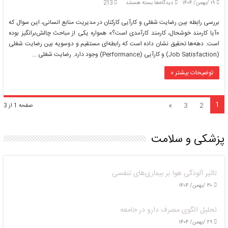
برای
۱۹ /بهمن/ ۱۴۰۴
دیدگاه‌ها
بسته هستند
213
بررسی
رابطه
بررسی رابطه بین رضایت شغلی و کارآیی کارکنان در مدیریت منابع انسانی، این سوال که
بین
«آیا کارمند خوشحال، کارمند کارآمدی است؟» همواره یکی از مباحث چالش‌برانگیز بوده
رضایت
است. دهه‌ها تحقیق نشان داده است که رابطه‌ای مستقیم و دوسویه بین رضایت شغلی
شغلی
(Job Satisfaction) و کارآیی (Performance) وجود دارد. رضایت شغلی …
و
کارآیی
کارکنان
توضیحات بیشتر »
1
»
3
2
صفحه 1 از 3
پزشکی و سلامت
تاثیر آلودگی هوا بر بیماری‌های تنفسی
۳۰ /بهمن/ ۱۴۰۴
تحلیل الگوی مصرف دارو در جامعه
۲۹ /بهمن/ ۱۴۰۴