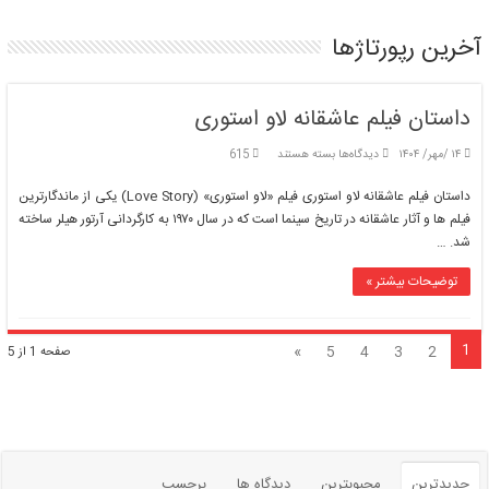
در
رسانه‌های
آخرین رپورتاژها
خبری
داستان فیلم عاشقانه لاو استوری
برای
۱۴ /مهر/ ۱۴۰۴
دیدگاه‌ها
بسته هستند
615
داستان
فیلم
داستان فیلم عاشقانه لاو استوری فیلم «لاو استوری» (Love Story) یکی از ماندگارترین
عاشقانه
فیلم ها و آثار عاشقانه در تاریخ سینما است که در سال ۱۹۷۰ به کارگردانی آرتور هیلر ساخته
لاو
شد. …
استوری
توضیحات بیشتر »
1
»
5
4
3
2
صفحه 1 از 5
جدیدترین
محبوبترین
دیدگاه ها
برچسب