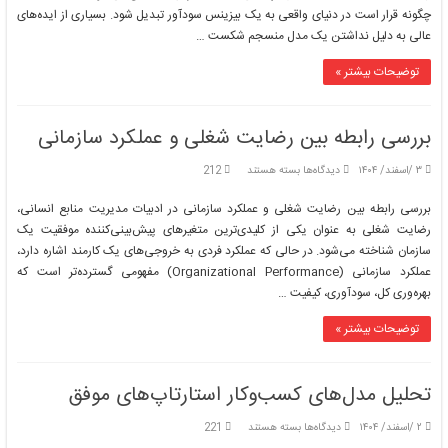
کسب‌وکار
چگونه قرار است در دنیای واقعی به یک بیزینس سودآور تبدیل شود. بسیاری از ایده‌های
برای
عالی به دلیل نداشتن یک مدل منسجم شکست …
یک
محصول
یا
توضیحات بیشتر »
خدمات
جدید
بررسی رابطه بین رضایت شغلی و عملکرد سازمانی
برای
۳ /اسفند/ ۱۴۰۴
دیدگاه‌ها
بسته هستند
212
بررسی
رابطه
بررسی رابطه بین رضایت شغلی و عملکرد سازمانی در ادبیات مدیریت منابع انسانی،
بین
رضایت شغلی به عنوان یکی از کلیدی‌ترین متغیرهای پیش‌بینی‌کننده موفقیت یک
رضایت
سازمان شناخته می‌شود. در حالی که عملکرد فردی به خروجی‌های یک کارمند اشاره دارد،
شغلی
عملکرد سازمانی (Organizational Performance) مفهومی گسترده‌تر است که
و
عملکرد
بهره‌وری کل، سودآوری، کیفیت …
سازمانی
توضیحات بیشتر »
تحلیل مدل‌های کسب‌وکار استارتاپ‌های موفق
برای
۲ /اسفند/ ۱۴۰۴
دیدگاه‌ها
بسته هستند
221
تحلیل