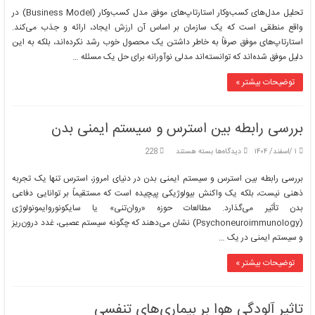
مدل‌های
تحلیل مدل‌های کسب‌وکار استارتاپ‌های موفق مدل کسب‌وکار (Business Model) در
کسب‌وکار
واقع منطقی است که یک سازمان بر اساس آن ارزش ایجاد، ارائه و جذب می‌کند.
استارتاپ‌های
استارتاپ‌های موفق صرفاً به خاطر داشتن یک محصول خوب رشد نکرده‌اند، بلکه به این
موفق
دلیل موفق شده‌اند که توانسته‌اند مدلی نوآورانه برای حل یک مسئله …
توضیحات بیشتر »
بررسی رابطه بین استرس و سیستم ایمنی بدن
برای
۱ /اسفند/ ۱۴۰۴
دیدگاه‌ها
بسته هستند
228
بررسی
رابطه
بررسی رابطه بین استرس و سیستم ایمنی بدن در دنیای امروز، استرس تنها یک تجربه
بین
ذهنی نیست، بلکه یک واکنش بیولوژیکی پیچیده است که مستقیماً بر توانایی دفاعی
استرس
بدن تأثیر می‌گذارد. مطالعات حوزه «روان‌تنی» یا سایکونوروایمونولوژی
و
(Psychoneuroimmunology) نشان می‌دهند که چگونه سیستم عصبی، غدد درون‌ریز
سیستم
ایمنی
و سیستم ایمنی در یک …
بدن
توضیحات بیشتر »
تاثیر آلودگی هوا بر بیماری‌های تنفسی