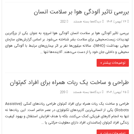
بررسی تاثیر آلودگی هوا بر سلامت انسان
برای
۲۶ /بهمن/ ۱۴۰۴
دیدگاه‌ها
بسته هستند
202
بررسی
تاثیر
بررسی تاثیر آلودگی هوا بر سلامت انسان آلودگی هوا امروزه به عنوان یکی از بزرگترین
آلودگی
تهدیدات زیست‌محیطی برای سلامت بشر شناخته می‌شود. بر اساس گزارش‌های سازمان
هوا
جهانی بهداشت (WHO)، سالانه میلیون‌ها نفر بر اثر بیماری‌های مرتبط با آلودگی هوای
بر
محیطی و داخلی جان خود را از دست می‌دهند. آلاینده‌ها تنها …
سلامت
انسان
توضیحات بیشتر »
طراحی و ساخت یک ربات همراه برای افراد کم‌توان
برای
۲۵ /بهمن/ ۱۴۰۴
دیدگاه‌ها
بسته هستند
209
طراحی
و
طراحی و ساخت یک ربات همراه برای افراد کم‌توان طراحی ربات‌های کمکی (Assistive
ساخت
Robots) یکی از انسانی‌ترین کاربردهای تکنولوژی در عصر حاضر است. این ربات‌ها نه
یک
تنها به انجام کارهای فیزیکی کمک می‌کنند، بلکه با هدف افزایش استقلال و بهبود کیفیت
ربات
زندگی افراد کم‌توان (سالمندان، افراد دارای معلولیت حرکتی یا …
همراه
برای
افراد
توضیحات بیشتر »