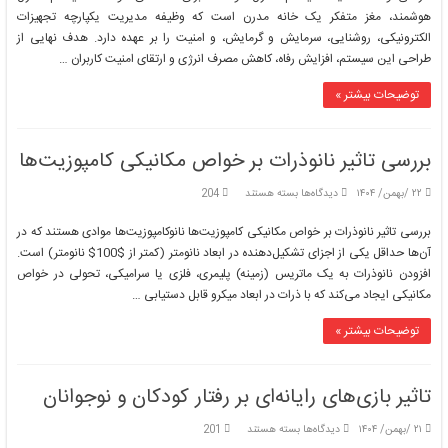
ساخت
هوشمند، مغز متفکر یک خانه مدرن است که وظیفه مدیریت یکپارچه تجهیزات
یک
الکترونیکی، روشنایی، سرمایش و گرمایش، و امنیت را بر عهده دارد. هدف نهایی از
سیستم
طراحی این سیستم، افزایش رفاه، کاهش مصرف انرژی و ارتقای امنیت کاربران …
کنترل
هوشمند
برای
توضیحات بیشتر »
خانه‌های
هوشمند
بررسی تاثیر نانوذرات بر خواص مکانیکی کامپوزیت‌ها
برای
۲۲ /بهمن/ ۱۴۰۴
دیدگاه‌ها
بسته هستند
204
بررسی
تاثیر
بررسی تاثیر نانوذرات بر خواص مکانیکی کامپوزیت‌ها نانوکامپوزیت‌ها موادی هستند که در
نانوذرات
آن‌ها حداقل یکی از اجزای تشکیل‌دهنده در ابعاد نانومتر (کمتر از $100$ نانومتر) است.
بر
افزودن نانوذرات به یک ماتریس (زمینه) پلیمری، فلزی یا سرامیکی، تحولی در خواص
خواص
مکانیکی ایجاد می‌کند که با ذرات در ابعاد میکرو قابل دستیابی …
مکانیکی
کامپوزیت‌ها
توضیحات بیشتر »
تاثیر بازی‌های رایانه‌ای بر رفتار کودکان و نوجوانان
برای
۲۱ /بهمن/ ۱۴۰۴
دیدگاه‌ها
بسته هستند
201
تاثیر