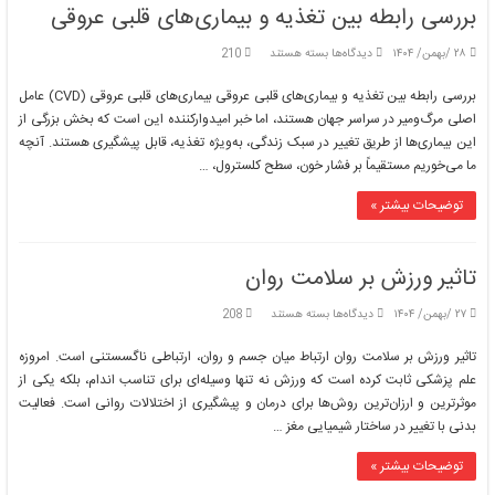
بررسی رابطه بین تغذیه و بیماری‌های قلبی عروقی
برای
۲۸ /بهمن/ ۱۴۰۴
دیدگاه‌ها
بسته هستند
210
بررسی
رابطه
بررسی رابطه بین تغذیه و بیماری‌های قلبی عروقی بیماری‌های قلبی عروقی (CVD) عامل
بین
اصلی مرگ‌ومیر در سراسر جهان هستند، اما خبر امیدوارکننده این است که بخش بزرگی از
تغذیه
این بیماری‌ها از طریق تغییر در سبک زندگی، به‌ویژه تغذیه، قابل پیشگیری هستند. آنچه
و
ما می‌خوریم مستقیماً بر فشار خون، سطح کلسترول، …
بیماری‌های
قلبی
عروقی
توضیحات بیشتر »
تاثیر ورزش بر سلامت روان
برای
۲۷ /بهمن/ ۱۴۰۴
دیدگاه‌ها
بسته هستند
208
تاثیر
ورزش
تاثیر ورزش بر سلامت روان ارتباط میان جسم و روان، ارتباطی ناگسستنی است. امروزه
بر
علم پزشکی ثابت کرده است که ورزش نه تنها وسیله‌ای برای تناسب اندام، بلکه یکی از
سلامت
موثرترین و ارزان‌ترین روش‌ها برای درمان و پیشگیری از اختلالات روانی است. فعالیت
روان
بدنی با تغییر در ساختار شیمیایی مغز …
توضیحات بیشتر »