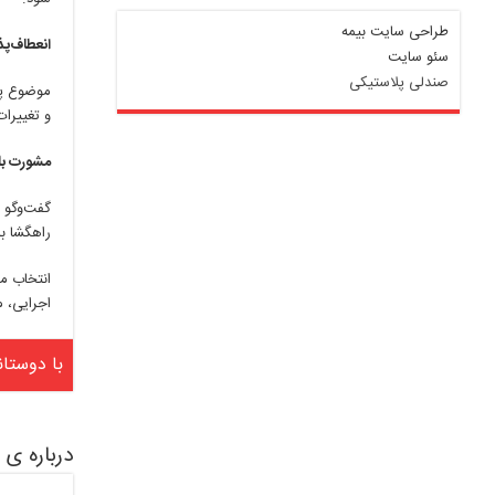
طراحی سایت بیمه
انعطاف‌پ
سئو سایت
صندلی پلاستیکی
موضوع پای
و تغییرات
مشورت با 
گفت‌وگو ب
راهگشا ب
انتخاب م
اجرایی، م
با دوستان
درباره ی vbnqazdfgopi