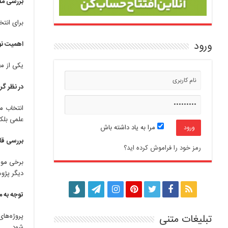
بررسی مق
برای انتخ
ورود
اهمیت نو
یکی از مع
در نظر گر
انتخاب مو
علمی بلکه
مرا به یاد داشته باش
بررسی قا
رمز خود را فراموش کرده اید؟
برخی موضو
دیگر پژوه
توجه به 
پروژه‌ها
تبلیغات متنی
شود.