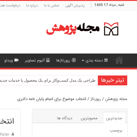
شنبه , مرداد 17 1405
پذیرش آگهی
تماس با ما
درباره ما
درخواست همک
دسته بندی
رپورتاژها
آلبوم تصاویر
ویدئو
تیتر خبرها
بررسی رابطه بین رضایت شغلی و عملکرد سازمانی
طراحی یک مدل کسب‌وکار برای یک محصول یا خدمات جدید
مجله پژوهش
/
رپورتاژ
/
انتخاب موضوع برای انجام پایان نامه دکتری
جدیدترین
محبوبترین
دیدگاه ها
انتخا
برچسب
fgopi