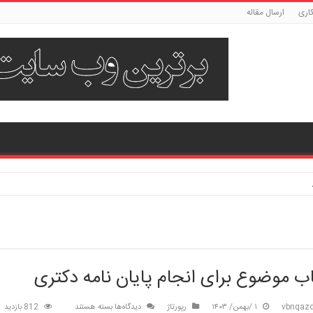
اری
ارسال مقاله
ب موضوع برای انجام پایان نامه دکتری
برای
vbnqazd
۱ /بهمن/ ۱۴۰۳
رپورتاژ
دیدگاه‌ها
بسته هستند
812 بازدید