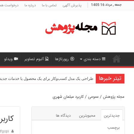
جمعه , مرداد 16 1405
پذیرش آگهی
تماس با ما
درباره ما
درخواست هم
دسته بندی
رپورتاژها
آلبوم تصاویر
ویدئو
تیتر خبرها
طراحی یک مدل کسب‌وکار برای یک محصول یا خدمات جدید
مجله پژوهش
/
عمومی
/
کاربرد مبلمان شهری
جدیدترین
محبوبترین
دیدگاه ها
کاربر
برچسب
fgopi