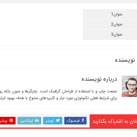
عنوان1
عنوان2
عنوان3
نویسنده
درباره نویسنده
صنعت چاپ و با استفاده از طراحان گرافیک است. چاپگرها و متون بلکه رو
برای شرایط فعلی تکنولوژی مورد نیاز و کاربردهای متنوع با هدف بهبود ابزا
تان به اشتراک بگذارید
فیسبوک
تویتر
لینکدین
پینت