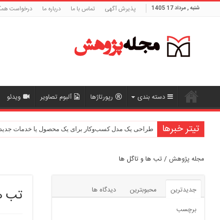
شنبه , مرداد 17 1405
پذیرش آگهی
تماس با ما
درباره ما
درخواست همک
دسته بندی
رپورتاژها
آلبوم تصاویر
ویدئو
تیتر خبرها
طراحی یک مدل کسب‌وکار برای یک محصول یا خدمات جدید
مجله پژوهش
/
تب ها و تاگل ها
جدیدترین
محبوبترین
دیدگاه ها
تب ها
برچسب