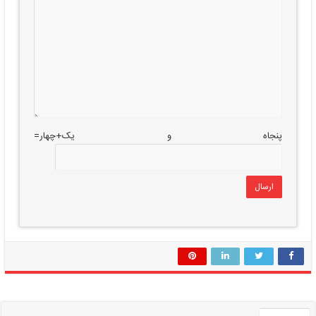
پنجاه و یک+چهار=