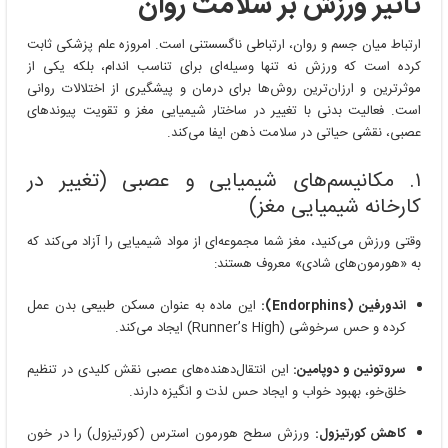
تاثیر ورزش بر سلامت روان
بر
سلامت
روان
ارتباط میان جسم و روان، ارتباطی ناگسستنی است. امروزه علم پزشکی ثابت
کرده است که ورزش نه تنها وسیله‌ای برای تناسب اندام، بلکه یکی از
موثرترین و ارزان‌ترین روش‌ها برای درمان و پیشگیری از اختلالات روانی
است. فعالیت بدنی با تغییر در ساختار شیمیایی مغز و تقویت پیوندهای
عصبی، نقشی حیاتی در سلامت ذهن ایفا می‌کند.
۱. مکانیسم‌های شیمیایی و عصبی (تغییر در
کارخانه شیمیایی مغز)
وقتی ورزش می‌کنید، مغز شما مجموعه‌ای از مواد شیمیایی را آزاد می‌کند که
به «هورمون‌های شادی» معروف هستند:
اندورفین (Endorphins):
این ماده به عنوان مسکن طبیعی بدن عمل
کرده و حس سرخوشی (Runner’s High) ایجاد می‌کند.
سروتونین و دوپامین:
این انتقال‌دهنده‌های عصبی نقش کلیدی در تنظیم
خلق‌خو، بهبود خواب و ایجاد حس لذت و انگیزه دارند.
کاهش کورتیزول:
ورزش سطح هورمون استرس (کورتیزول) را در خون