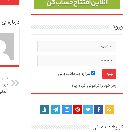
درباره ی vbnqazdfgopi
ورود
مرا به یاد داشته باش
قبلی
بررس
رمز خود را فراموش کرده اید؟
ایمنی
تبلیغات متنی