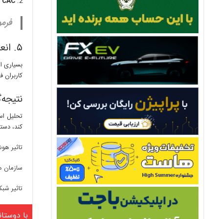
CAC (هزینه جذب مشتری):
فرمو
۵. انعطاف‌پذیری و چرخش (Pivot)
بسیاری از
کاربران ف
نتیجه‌
تحلیل اس
کند، دستر
تاثیر هو
سازمان ه
تاثیر شبک
با دوستان