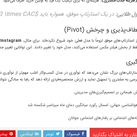
هزینه‌ای که برای ترغیب یک فرد به اولین خرید صرف می‌شود.
ل طلایی:
در یک استارتاپ موفق، همواره باید
$LTV > 3 \times CAC$
 استارتاپ‌های موفق لزوماً با مدل فعلی خود شروع نکرده‌اند. برای مثال،
Instagram
قط از بخش فیلتر عکس استفاده می‌کنند، مدل خود را تغییر دادند. این توانایی تغییر مد
گیری
تارتاپ‌های بزرگ نشان می‌دهد که نوآوری در مدل کسب‌وکار اغلب مهم‌تر از نوآوری د
سی به مشتری را تسهیل نماید و ارزش منحصربه‌فردی ارائه دهد که رقبا به سادگی نتوانن
ش هیجانی بر تصمیم‌گیری‌های مدیریتی
واشناسی جهانی: امسال رکورد میانگین دمای ماه سپتامبر شکسته شد
ه‌های اجتماعی بر رفتارهای اجتماعی جوانان
تان به اشتراک بگذارید
فیسبوک
تویتر
لینکدین
پینت