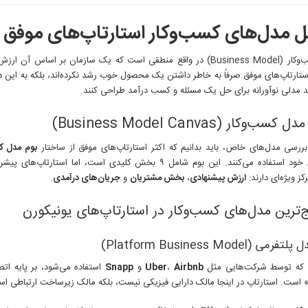
تحلیل
مدل‌های
ل مدل‌های کسب‌وکار استارتاپ‌های موفق
کسب‌وکار
استارتاپ‌های
موفق
مدل کسب‌وکار (Business Model) در واقع منطقی است که یک سازمان بر اساس آن
ستارتاپ‌های موفق صرفاً به خاطر داشتن یک محصول خوب رشد نکرده‌اند، بلکه به این د
ند مدلی نوآورانه برای حل یک مسئله و کسب درآمد طراحی کنند.
ررسی مدل‌های خاص، باید بدانیم که اکثر استارتاپ‌های موفق از ساختار
بوم مدل ک
استراتژی خود استفاده می‌کنند. این بوم شامل ۹ بخش کلیدی است، اما استار
 ویژه‌ای دارند:
ارزش پیشنهادی
،
بخش مشتریان
و
جریان‌های درآمدی
.
ی (Platform Business Model)
 که توسط شرکت‌هایی مثل
Airbnb
،
Uber
و
Snapp
استفاده می‌شود، بر پایه اتص
است. استارتاپ در اینجا مالک دارایی فیزیکی نیست، بلکه مالک زیرساخت ارتباطی ا