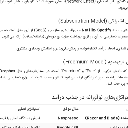
 کلیدی:
اثر شبکه‌ای (Network Effect)؛ یعنی هرچه تعداد کاربران بیشت
می‌رود.
ی (Subscription Model)
هایی مانند
Spotify
،
Netflix
و نرم‌افزارهای سازمانی (SaaS) از این م
ل، دسترسی به آن در ازای پرداخت هزینه‌ای دوره‌ای (ماهانه/سالانه) ارائه می‌شود.
کلیدی:
ایجاد درآمد تکرارشونده و پیش‌بینی‌پذیر و افزایش وفاداری مشتری.
یوم (Freemium Model)
بی از “Free” و “Premium” است، در استارتاپ‌هایی مثل
Dropbox
دمات پایه به صورت رایگان ارائه می‌شود تا کاربر جذب شود، اما برای دسترسی به امک
ه پرداخت کند.
مثال موفق
استراتژی اصلی
Razor and Bl)
Nespresso
فروش دستگاه اصلی با قیمت
ده به دارایی
Google / FB
ارائه خدمات رایگان به کار