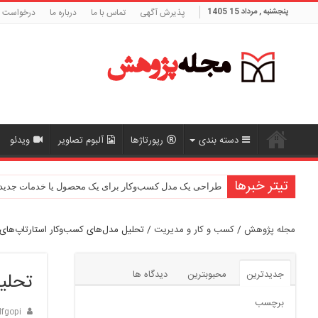
پنجشنبه , مرداد 15 1405
پذیرش آگهی
تماس با ما
درباره ما
درخواست ه
دسته بندی
رپورتاژها
آلبوم تصاویر
ویدئو
تیتر خبرها
بررسی رابطه بین رضایت شغلی و عملکرد سازمانی
طراحی یک مدل کسب‌وکار برای یک محصول یا خدمات جدید
مجله پژوهش
/
کسب و کار و مدیریت
/
تحلیل مدل‌های کسب‌وکار استارتاپ‌های
جدیدترین
محبوبترین
دیدگاه ها
تحلی
برچسب
fgopi