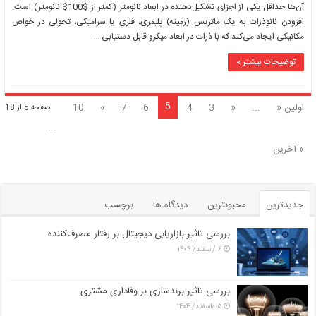
آن‌ها حداقل یکی از اجزای تشکیل‌دهنده در ابعاد نانومتر (کمتر از $100$ نانومتر) است.
افزودن نانوذرات به یک ماتریس (زمینه) پلیمری، فلزی یا سرامیکی، تحولی در خواص
مکانیکی ایجاد می‌کند که با ذرات در ابعاد میکرو قابل دستیابی …
توضیحات بیشتر »
5
اولین «
...
«
3
4
6
7
»
10
صفحه 5 از 18
...
» آخرین
جدیدترین
محبوبترین
دیدگاه ها
برچسب
بررسی تاثیر بازاریابی دیجیتال بر رفتار مصرف‌کننده
۶ /اسفند/ ۱۴۰۴
بررسی تاثیر برندسازی بر وفاداری مشتری
۵ /اسفند/ ۱۴۰۴