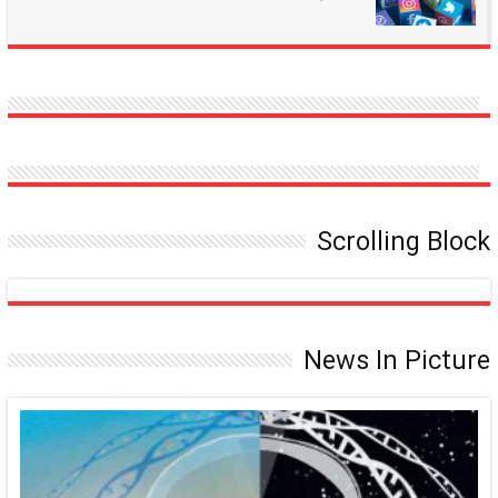
افکار
تاثیر
عمومی
شبکه‌های
اجتماعی
بر
رفتارهای
اجتماعی
جوانان
Scrolling Block
News In Picture