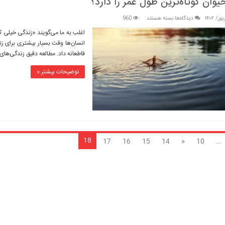
یوان کوتاه‌ترین طول عمر را دارد؟
برای
دیدگاه‌ها
بسته هستند
960
کدام
اغلب به ما می‌گویند «زندگی خیلی کو
حیوان
انسان‌ها وقت بسیار بیشتری برای زند
کوتاه‌ترین
طول
قاطعانه داد. مطالعه دقیق زندگی‌های
عمر
را
توضیحات بیشتر »
دارد؟
18
17
16
15
14
«
10
...