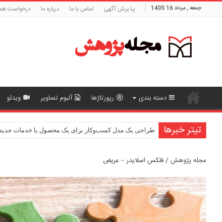
جمعه , مرداد 16 1405
پذیرش آگهی
تماس با ما
درباره ما
درخواست هم
دسته بندی
رپورتاژها
آلبوم تصاویر
ویدئو
تیتر خبرها
بررسی رابطه بین رضایت شغلی و عملکرد سازمانی
طراحی یک مدل کسب‌وکار برای یک محصول یا خدمات جدید
مجله پژوهش
/
فلکس اسلایدر – عریض